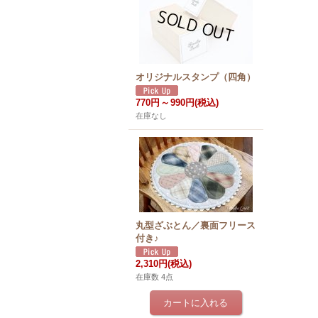
オリジナルスタンプ（四角）
770円
～
990円
(税込)
在庫なし
丸型ざぶとん／裏面フリース
付き♪
2,310円
(税込)
在庫数 4点