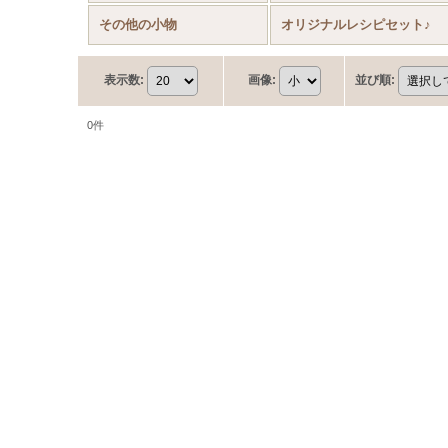
その他の小物
オリジナルレシピセット♪
表示数
:
画像
:
並び順
:
0
件