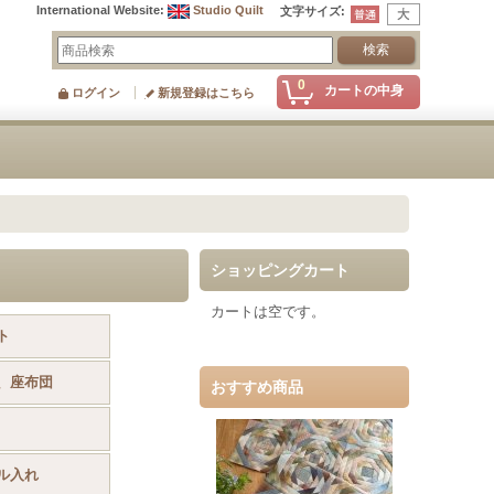
International Website
:
Studio Quilt
文字サイズ
:
0
カートの中身
ログイン
新規登録はこちら
ショッピングカート
カートは空です。
ト
、座布団
おすすめ商品
ル入れ