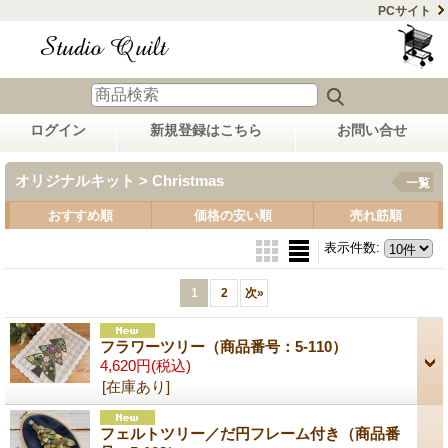
PCサイト
ログイン
新規登録はこちら
お問い合せ
オリジナルキット > Christmas
一覧
おすすめ順
価格の安い順
売れ筋順
表示件数
:
1
2
次
»
フラワーツリー（商品番号：5-110）
4,620円
(税込)
[在庫あり]
フェルトツリー／だ円フレーム付き（商品番