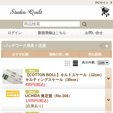
PCサイト
ログイン
新規登録はこちら
お問い合せ
パッチワーク用具 > 定規
一覧
おすすめ順
価格の安い順
売れ筋順
表示件数
:
【COTTON BOLL】キルトスケール（12cm）
キルティングスケール（30cm）
495円
(税込)
UCHIDA 角定規（No.104）
1,595円
(税込)
[在庫あり]