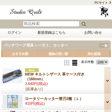
PCサイト
ログイン
新規登録はこちら
お問い合せ
パッチワーク用具 > ハサミ、カッター
一覧
おすすめ順
価格の安い順
売れ筋順
表示件数
:
NEW キルトシザース 革ケース付き
（160mm）
2,640円
(税込)
[在庫あり]
ロータリーカッター替刃2種（Ｌ）
410円
(税込)