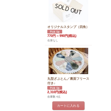
オリジナルスタンプ（四角）
770円
～
990円
(税込)
在庫なし
丸型ざぶとん／裏面フリース
付き♪
2,310円
(税込)
在庫数 4点