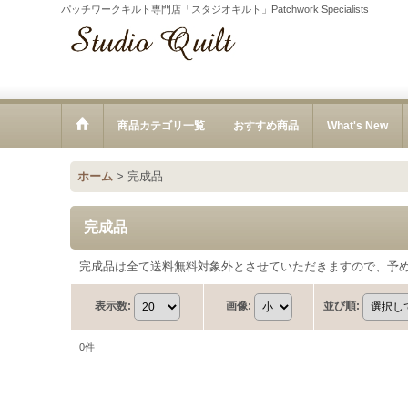
パッチワークキルト専門店「スタジオキルト」Patchwork Specialists
商品カテゴリ一覧
おすすめ商品
What's New
ホーム
>
完成品
完成品
完成品は全て送料無料対象外とさせていただきますので、予
表示数
:
画像
:
並び順
:
0
件