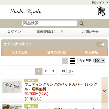
PCサイト
ログイン
新規登録はこちら
お問い合せ
オリジナルキット
一覧
おすすめ順
価格の安い順
売れ筋順
表示件数
:
...
1
2
3
19
次
»
ウェディングリングのベッドカバー（シング
ル）送料無料！
40,700円
(税込)
[在庫なし]