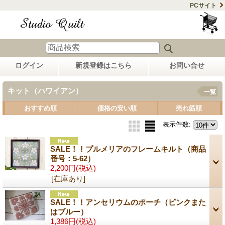
PCサイト
ログイン
新規登録はこちら
お問い合せ
キット（ハワイアン）
一覧
おすすめ順
価格の安い順
売れ筋順
表示件数
:
SALE！！プルメリアのフレームキルト（商品
番号：5-62）
2,200円
(税込)
[在庫あり]
SALE！！アンセリウムのポーチ（ピンクまた
はブルー）
1,386円
(税込)