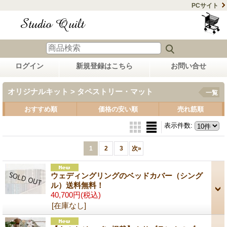
PCサイト
ログイン
新規登録はこちら
お問い合せ
オリジナルキット > タペストリー・マット
一覧
おすすめ順
価格の安い順
売れ筋順
表示件数
:
1
2
3
次
»
ウェディングリングのベッドカバー（シング
ル）送料無料！
40,700円
(税込)
[在庫なし]