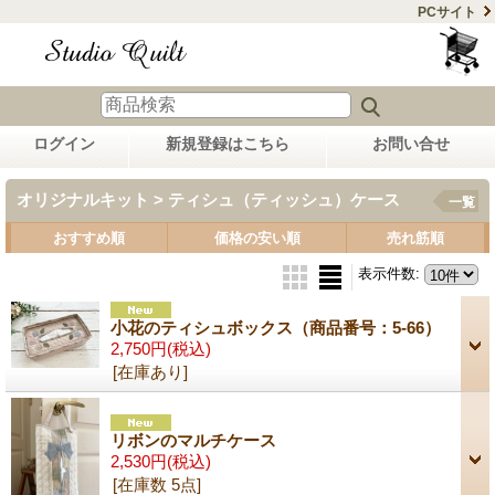
PCサイト
ログイン
新規登録はこちら
お問い合せ
オリジナルキット > ティシュ（ティッシュ）ケース
一覧
おすすめ順
価格の安い順
売れ筋順
表示件数
:
小花のティシュボックス（商品番号：5-66）
2,750円
(税込)
[在庫あり]
リボンのマルチケース
2,530円
(税込)
[在庫数 5点]