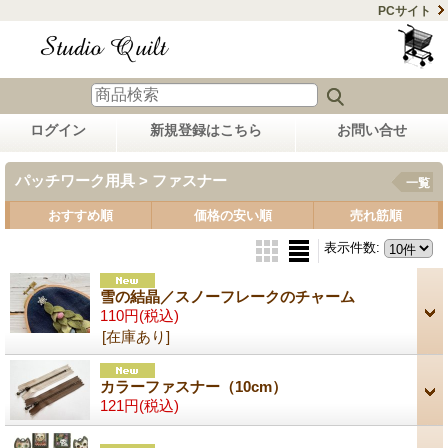
PCサイト
ログイン
新規登録はこちら
お問い合せ
パッチワーク用具 > ファスナー
一覧
おすすめ順
価格の安い順
売れ筋順
表示件数
:
雪の結晶／スノーフレークのチャーム
110円
(税込)
[在庫あり]
カラーファスナー（10cm）
121円
(税込)