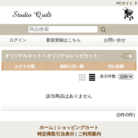
PCサイト
ログイン
新規登録はこちら
お問い合せ
オリジナルキット > オリジナルレシピセット♪
一覧
おすすめ順
価格の安い順
売れ筋順
表示件数
:
該当商品はありません
(0件/0件)
ホーム
|
ショッピングカート
特定商取引法表示
|
ご利用案内