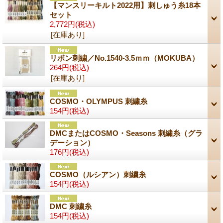
【マンスリーキルト2022用】刺しゅう糸18本
セット
2,772円
(税込)
[在庫あり]
リボン刺繍／No.1540-3.5ｍｍ（MOKUBA）
264円
(税込)
[在庫あり]
COSMO・OLYMPUS 刺繍糸
154円
(税込)
DMCまたはCOSMO・Seasons 刺繍糸（グラ
デーション）
176円
(税込)
COSMO（ルシアン）刺繍糸
154円
(税込)
DMC 刺繍糸
154円
(税込)