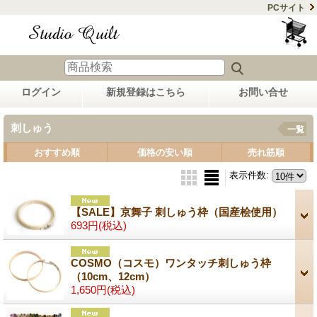
PCサイト
ログイン
新規登録はこちら
お問い合せ
刺しゅう
一覧
おすすめ順
価格の安い順
売れ筋順
表示件数
:
【SALE】京舞子 刺しゅう枠（国産桧使用）
693円
(税込)
COSMO（コスモ）ワンタッチ刺しゅう枠
（10cm、12cm）
1,650円
(税込)