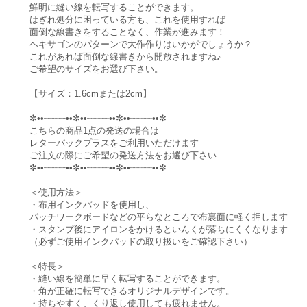
鮮明に縫い線を転写することができます。
はぎれ処分に困っている方も、これを使用すれば
面倒な線書きをすることなく、作業が進みます！
ヘキサゴンのパターンで大作作りはいかがでしょうか？
これがあれば面倒な線書きから開放されますね♪
ご希望のサイズをお選び下さい。
【サイズ：1.6cmまたは2cm】
✼••┈┈┈┈••✼••┈┈┈┈••✼••┈┈┈┈••✼
こちらの商品1点の発送の場合は
レターパックプラスをご利用いただけます
ご注文の際にご希望の発送方法をお選び下さい
✼••┈┈┈┈••✼••┈┈┈┈••✼••┈┈┈┈••✼
＜使用方法＞
・布用インクパッドを使用し、
パッチワークボードなどの平らなところで布裏面に軽く押します
・スタンプ後にアイロンをかけるといんくが落ちにくくなります
（必ずご使用インクパッドの取り扱いをご確認下さい）
＜特長＞
・縫い線を簡単に早く転写することができます。
・角が正確に転写できるオリジナルデザインです。
・持ちやすく、くり返し使用しても疲れません。