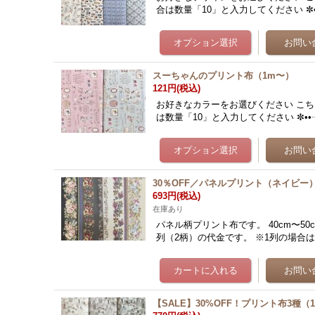
合は数量「10」と入力してください ✼•
スーちゃんのプリント布（1m〜）
121円
(税込)
お好きなカラーをお選びください こちら
は数量「10」と入力してください ✼••
30％OFF／パネルプリント（ネイビー）
693円
(税込)
在庫あり
パネル柄プリント布です。 40cm〜5
列（2柄）の代金です。 ※1列の場合は
【SALE】30%OFF！プリント布3種（