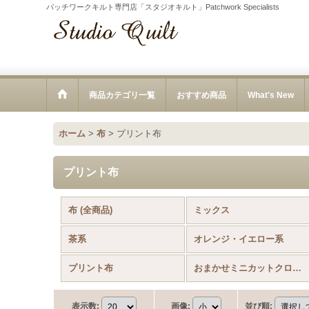
パッチワークキルト専門店「スタジオキルト」Patchwork Specialists
商品カテゴリ一覧
おすすめ商品
What's New
ホーム
>
布
>
プリント布
プリント布
布 (全商品)
ミックス
茶系
オレンジ・イエロー系
プリント布
おまかせミニカットクロスセット
表示数
:
画像
:
並び順
: