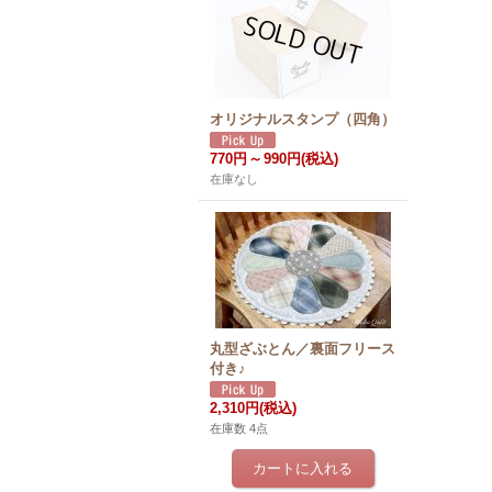
オリジナルスタンプ（四角）
770円
～
990円
(税込)
在庫なし
丸型ざぶとん／裏面フリース
付き♪
2,310円
(税込)
在庫数 4点