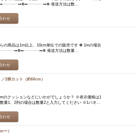
•┈┈┈┈••✼••┈┈┈┈••✼ 発送方法は数…
の商品は1m以上、10cm単位での販売です ❁ 1mの場合
┈┈┈┈••✼••┈┈┈┈••✼ 発送方法は数量…
／2柄カット（約60cm）
0cmのクッションなどにいかがでしょうか？ ※表示価格は1
数量1、2列の場合は数量2と入力してください ※1パネ…
1m〜）