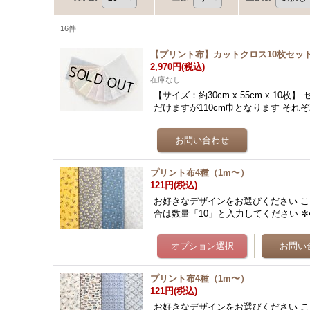
16
件
【プリント布】カットクロス10枚セット（2
2,970円
(税込)
在庫なし
【サイズ：約30cm x 55cm x 10
だけますが110cm巾となります そ
プリント布4種（1m〜）
121円
(税込)
お好きなデザインをお選びください こち
合は数量「10」と入力してください ✼•
プリント布4種（1m〜）
121円
(税込)
お好きなデザインをお選びください こち