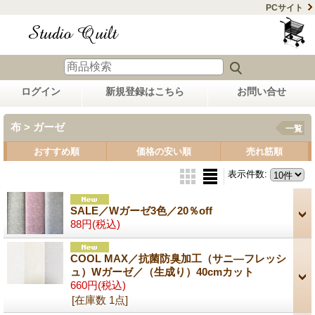
PCサイト
ログイン
新規登録はこちら
お問い合せ
布 > ガーゼ
一覧
おすすめ順
価格の安い順
売れ筋順
表示件数
:
SALE／Wガーゼ3色／20％off
88円
(税込)
COOL MAX／抗菌防臭加工（サニ―フレッシ
ュ）Wガーゼ／（生成り）40cmカット
660円
(税込)
[在庫数 1点]