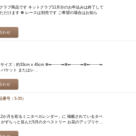
トクラブ商品です キットクラブ11月分のお申込みは終了して
ただけます ❁ レースは別売です ご希望の場合はお知ら
）
33cm x 45cm ✼••┈┈┈┈••✼••┈┈┈┈••✼••┈┈┈┈••
うパケット またはレ…
品番号：5-35）
「12か月を彩るミニタペカレンダー」に 掲載されているタペ
りがずらっと並んだ5月のタペストリー お花のアップリケ…