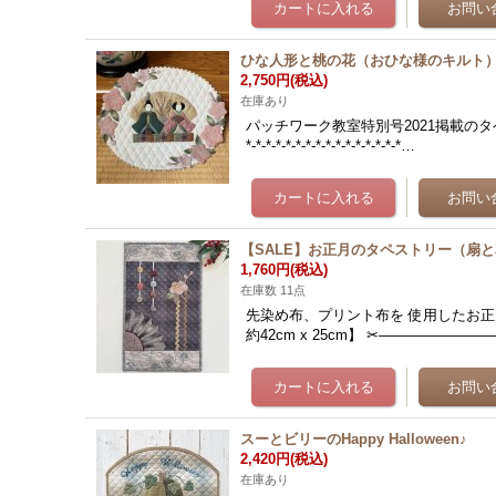
ひな人形と桃の花（おひな様のキルト
2,750円
(税込)
在庫あり
パッチワーク教室特別号2021掲載のタペストリー
*-*-*-*-*-*-*-*-*-*-*-*-*-*-*-*…
【SALE】お正月のタペストリー（扇
1,760円
(税込)
在庫数 11点
先染め布、プリント布を 使用したお正月
約42cm x 25cm】 ✂︎—————
スーとビリーのHappy Halloween♪
2,420円
(税込)
在庫あり