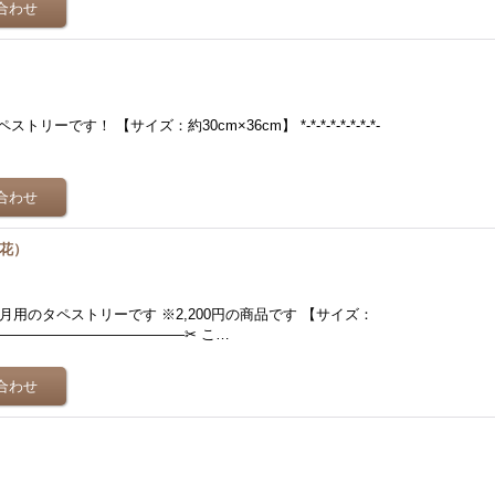
）
です！ 【サイズ：約30cm×36cm】 *-*-*-*-*-*-*-*-
と花）
用のタペストリーです ※2,200円の商品です 【サイズ：
————————————————✂︎ こ…