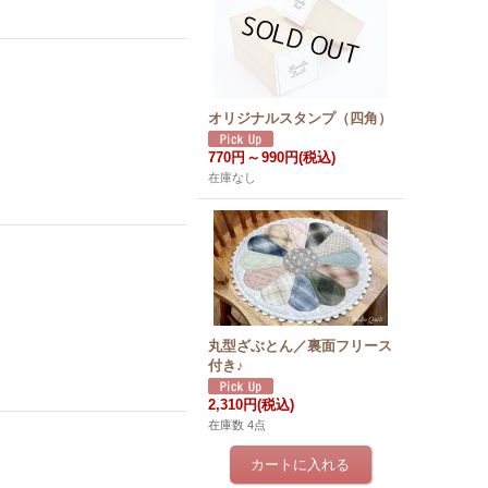
オリジナルスタンプ（四角）
770円
～
990円
(税込)
在庫なし
丸型ざぶとん／裏面フリース
付き♪
2,310円
(税込)
在庫数 4点