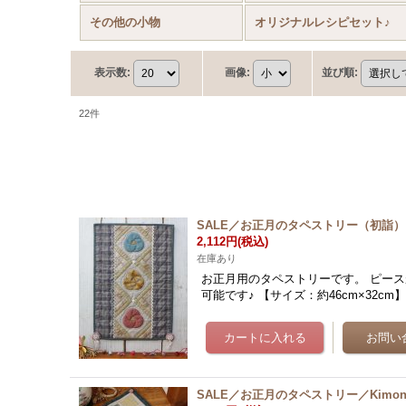
その他の小物
オリジナルレシピセット♪
表示数
:
画像
:
並び順
:
22
件
SALE／お正月のタペストリー（初詣）
2,112円
(税込)
在庫あり
お正月用のタペストリーです。 ピー
可能です♪ 【サイズ：約46cm×32cm
SALE／お正月のタペストリー／Kimo