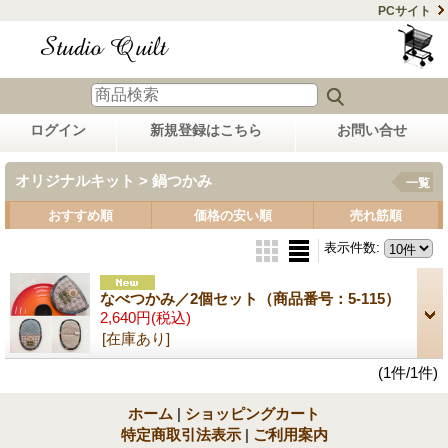
PCサイト
ログイン
新規登録はこちら
お問い合せ
オリジナルキット > 鍋つかみ
一覧
おすすめ順
価格の安い順
売れ筋順
表示件数
:
なべつかみ／2個セット（商品番号：5-115）
2,640円
(税込)
[在庫あり]
(1件/1件)
ホーム
|
ショッピングカート
特定商取引法表示
|
ご利用案内