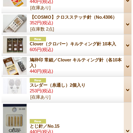
440円
(税込)
[在庫あり]
【COSMO】クロスステッチ針（No.4306）
352円
(税込)
[在庫数 2点]
Clover（クロバー）キルティング針 10本入
605円
(税込)
鳩枠印 常細／Clover キルティング針（各10本
入）
440円
(税込)
スレダー（糸通し）2個入り
253円
(税込)
[在庫あり]
とじ針／No.15
440円
(税込)