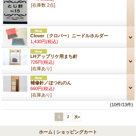
[在庫数 2点]
Clover（クロバー）ニードルホルダー
1,430円
(税込)
LHアップリケ用まち針
726円
(税込)
[在庫あり]
補修針／ほつれのん
660円
(税込)
[在庫あり]
(10件/13件)
1
2
次
»
ホーム
|
ショッピングカート