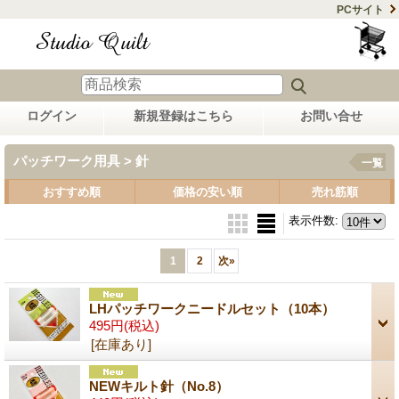
PCサイト
ログイン
新規登録はこちら
お問い合せ
パッチワーク用具 > 針
一覧
おすすめ順
価格の安い順
売れ筋順
表示件数
:
1
2
次
»
LHパッチワークニードルセット（10本）
495円
(税込)
[在庫あり]
NEWキルト針（No.8）