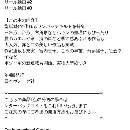
リール動画 #2
リール動画 #3
【この本の内容】
型紙1枚で作れるワンパッチキルトを特集
三角形、台形、六角形などハギレの整理にもぴったり
夏のカエルや傘、海の嵐など季節感あふれる作品も
大人気、赤と白の美しい作品も掲載
作家連載も充実、宮内恵子、こうの早苗、斉藤謠子、笹倉幸
子など
ポジャギの新連載も開始。実物大型紙つき
年4回発行
日本ヴォーグ社
✂︎—————————————————————✂︎
こちらの商品1点の発送の場合は
レターパックライトをご利用いただけます
ご注文の際にご希望の発送方法をお選び下さい
✂︎—————————————————————✂︎
For International Orders: